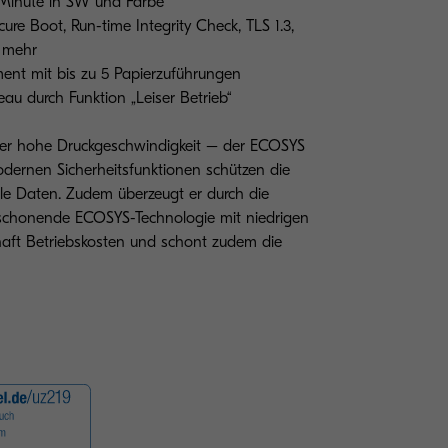
 Minute in SW und Farbe
ure Boot, Run-time Integrity Check, TLS 1.3,
d mehr
ent mit bis zu 5 Papierzuführungen
au durch Funktion „Leiser Betrieb“
oder hohe Druckgeschwindigkeit – der ECOSYS
dernen Sicherheitsfunktionen schützen die
ble Daten. Zudem überzeugt er durch die
nschonende ECOSYS-Technologie mit niedrigen
haft Betriebskosten und schont zudem die