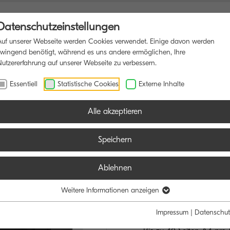
Datenschutzeinstellungen
Auf unserer Webseite werden Cookies verwendet. Einige davon werden
zwingend benötigt, während es uns andere ermöglichen, Ihre
Nutzererfahrung auf unserer Webseite zu verbessern.
FUNKTIONSDRUCKER
SOFTWARE
BLOG
Essentiell
Statistische Cookies
Externe Inhalte
Alle akzeptieren
Speichern
Ablehnen
ECOSYS PA
EXZELLENTE QU
Weitere Informationen anzeigen
ERSTKLASSIGE
Impressum
|
Datenschut