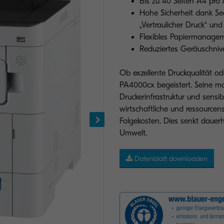
Bis zu 40 Seiten A4 pro
Hohe Sicherheit dank Sec
„Vertraulicher Druck“ un
Flexibles Papiermanagem
Reduziertes Geräuschnive
Ob exzellente Druckqualität 
PA4000cx begeistert. Seine mo
Druckerinfrastruktur und sensi
wirtschaftliche und ressource
Folgekosten. Dies senkt dauer
Umwelt.
Datenblatt downloaden