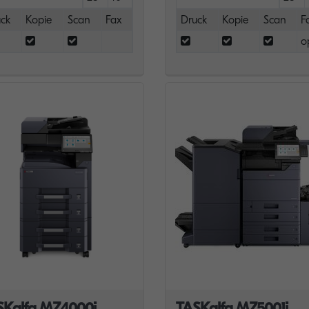
ck
Kopie
Scan
Fax
Druck
Kopie
Scan
F
o
SKalfa MZ4000i
TASKalfa MZ5001i