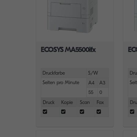
ECOSYS MA5500ifx
EC
Druckfarbe
S/W
Dru
Seiten pro Minute
Sei
A4
A3
55
0
Druck
Kopie
Scan
Fax
Dru