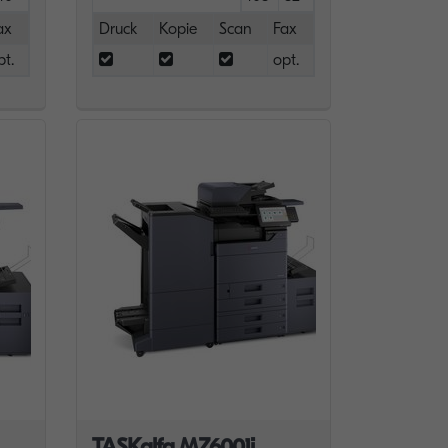
ax
Druck
Kopie
Scan
Fax
pt.
opt.
TASKalfa MZ6001i