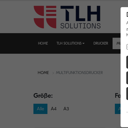
HOME
TLH SOLUTIONS
DRUCKER
MULTI
HOME
MULTIFUNKTIONSDRUCKER
Größe:
Farb
Alle
A4
A3
Alle