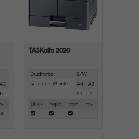
TASKalfa 2020
Druckfarbe
S/W
Seiten pro Minute
A3
A4
A3
17
20
10
ax
Druck
Kopie
Scan
Fax
pt.