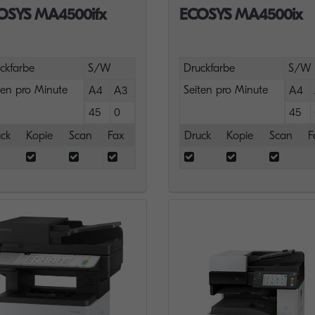
OSYS MA4500ifx
ECOSYS MA4500ix
ckfarbe
S/W
Druckfarbe
S/W
ten pro Minute
Seiten pro Minute
A4
A3
A4
45
0
45
ck
Kopie
Scan
Fax
Druck
Kopie
Scan
F