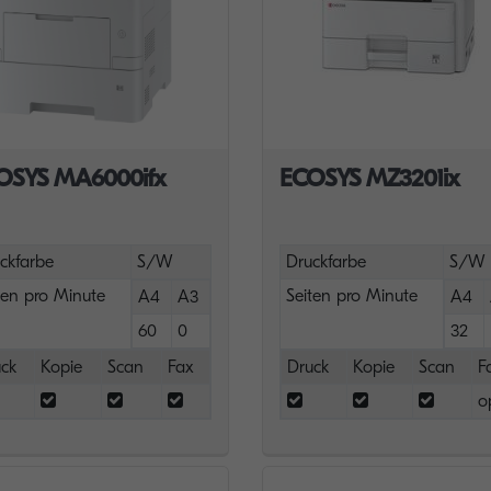
OSYS MA6000ifx
ECOSYS MZ3201ix
ckfarbe
S/W
Druckfarbe
S/W
ten pro Minute
Seiten pro Minute
A4
A3
A4
60
0
32
ck
Kopie
Scan
Fax
Druck
Kopie
Scan
F
o