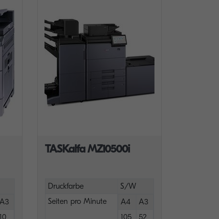
TASKalfa MZ10500i
Druckfarbe
S/W
Seiten pro Minute
A3
A4
A3
10
105
52