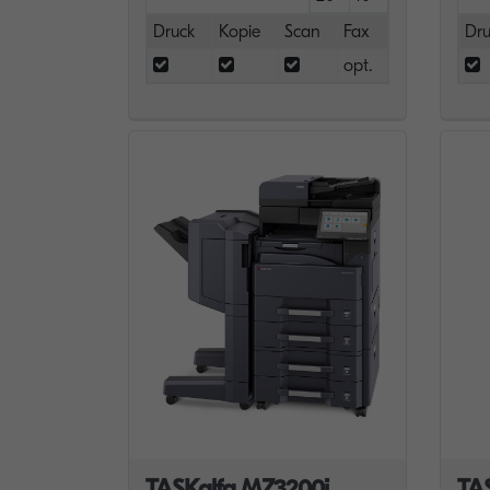
Druck
Kopie
Scan
Fax
Dru
opt.
TASKalfa MZ3200i
TA