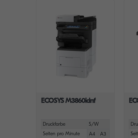
ECOSYS M3860idnf
EC
Druckfarbe
S/W
Dru
Seiten pro Minute
Sei
A4
A3