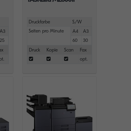
Druckfarbe
S/W
Seiten pro Minute
A3
A4
A3
25
60
30
ax
Druck
Kopie
Scan
Fax
pt.
opt.