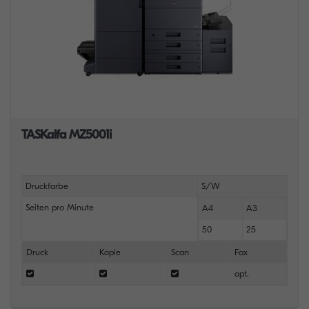
TASKalfa MZ5001i
Druckfarbe
S/W
Seiten pro Minute
A4
A3
50
25
Druck
Kopie
Scan
Fax
opt.