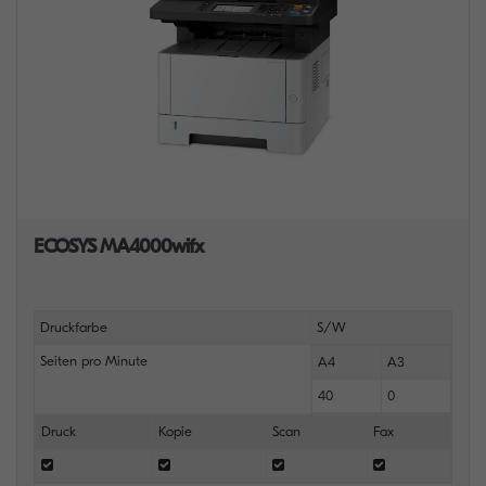
ECOSYS MA4000wifx
Druckfarbe
S/W
Seiten pro Minute
A4
A3
40
0
Druck
Kopie
Scan
Fax