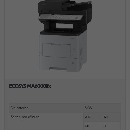
ECOSYS MA6000ifx
Druckfarbe
S/W
Seiten pro Minute
A4
A3
60
0