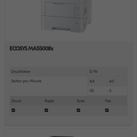
ECOSYS MA5500ifx
Druckfarbe
S/W
Seiten pro Minute
A4
A3
55
0
Druck
Kopie
Scan
Fax