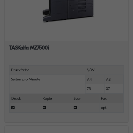
TASKalfa MZ7500i
Druckfarbe
S/W
Seiten pro Minute
A4
A3
75
37
Druck
Kopie
Scan
Fax
opt.