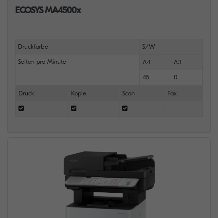
ECOSYS MA4500x
Druckfarbe
S/W
Seiten pro Minute
A4
A3
45
0
Druck
Kopie
Scan
Fax