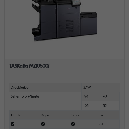
TASKalfa MZ10500i
Druckfarbe
S/W
Seiten pro Minute
A4
A3
105
52
Druck
Kopie
Scan
Fax
opt.