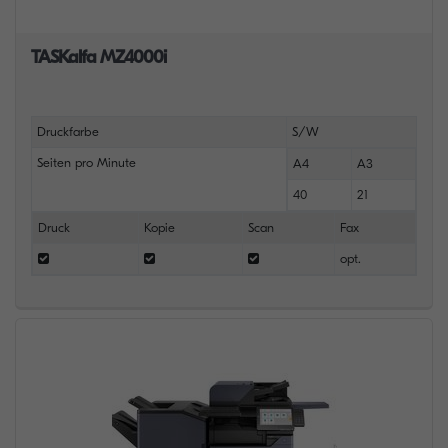
TASKalfa MZ4000i
Druckfarbe
S/W
Seiten pro Minute
A4
A3
40
21
Druck
Kopie
Scan
Fax
opt.