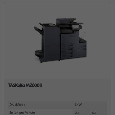
TASKalfa MZ6001i
Druckfarbe
S/W
Seiten pro Minute
A4
A3