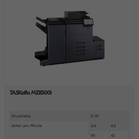
TASKalfa MZ8500i
Druckfarbe
S/W
Seiten pro Minute
A4
A3
85
42