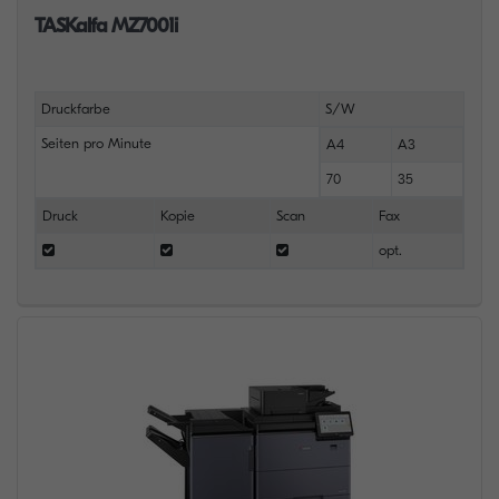
TASKalfa MZ7001i
Druckfarbe
S/W
Seiten pro Minute
A4
A3
70
35
Druck
Kopie
Scan
Fax
opt.