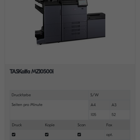
TASKalfa MZ10500i
Druckfarbe
S/W
Seiten pro Minute
A4
A3
105
52
Druck
Kopie
Scan
Fax
opt.