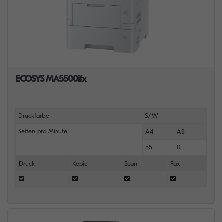
ECOSYS MA5500ifx
Druckfarbe
S/W
Seiten pro Minute
A4
A3
55
0
Druck
Kopie
Scan
Fax