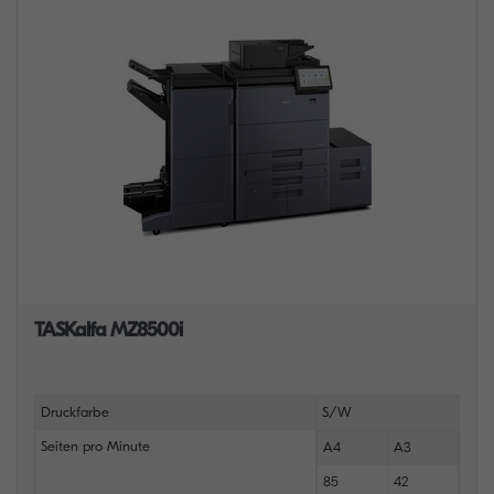
TASKalfa MZ8500i
Druckfarbe
S/W
Seiten pro Minute
A4
A3
85
42