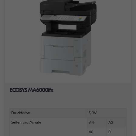
ECOSYS MA6000ifx
Druckfarbe
S/W
Seiten pro Minute
A4
A3
60
0