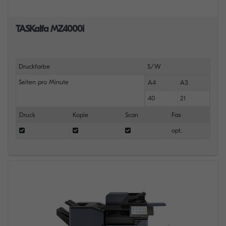
TASKalfa MZ4000i
Druckfarbe
S/W
Seiten pro Minute
A4
A3
40
21
Druck
Kopie
Scan
Fax
opt.