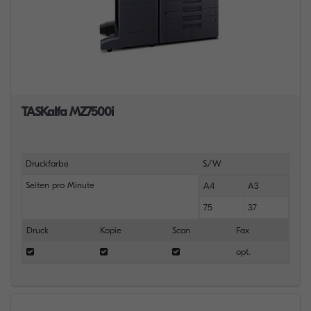
TASKalfa MZ7500i
Druckfarbe
S/W
Seiten pro Minute
A4
A3
75
37
Druck
Kopie
Scan
Fax
opt.