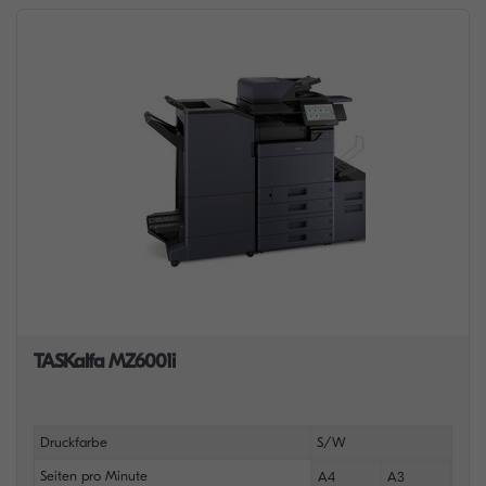
TASKalfa MZ6001i
Druckfarbe
S/W
Seiten pro Minute
A4
A3