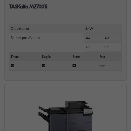
TASKalfa MZ7001i
Druckfarbe
S/W
Seiten pro Minute
A4
A3
70
35
Druck
Kopie
Scan
Fax
opt.