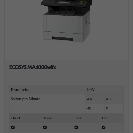
ECOSYS MA4000wifx
Druckfarbe
S/W
Seiten pro Minute
A4
A3
40
0
Druck
Kopie
Scan
Fax