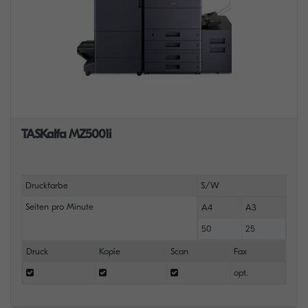
TASKalfa MZ5001i
Druckfarbe
S/W
Seiten pro Minute
A4
A3
50
25
Druck
Kopie
Scan
Fax
opt.