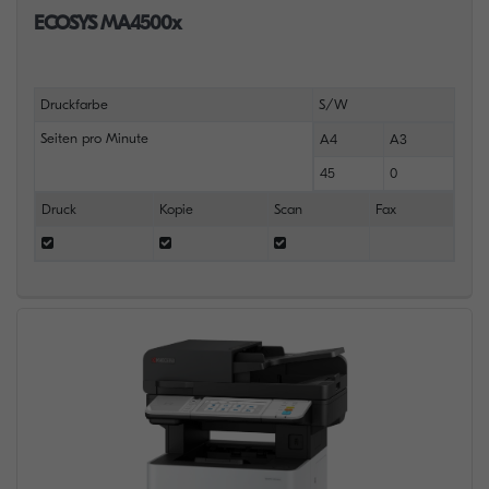
ECOSYS MA4500x
Druckfarbe
S/W
Seiten pro Minute
A4
A3
45
0
Druck
Kopie
Scan
Fax