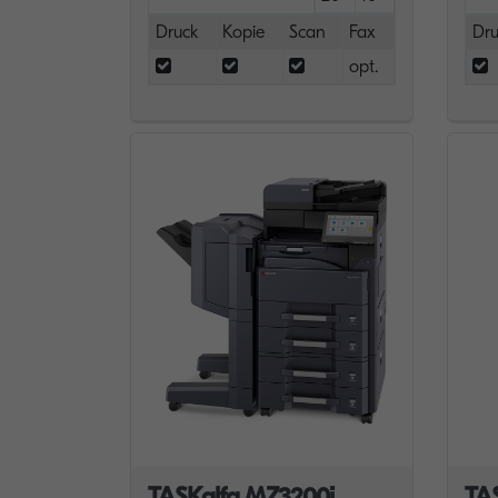
Druck
Kopie
Scan
Fax
Dru
opt.
TASKalfa MZ3200i
TA