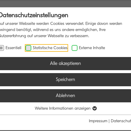
Datenschutzeinstellungen
Auf unserer Webseite werden Cookies verwendet. Einige davon werden
zwingend benötigt, während es uns andere ermöglichen, Ihre
Nutzererfahrung auf unserer Webseite zu verbessern.
FUNKTIONSDRUCKER
SOFTWARE
BLOG
Essentiell
Statistische Cookies
Externe Inhalte
Alle akzeptieren
Speichern
Ablehnen
e:
Funktion:
Weitere Informationen anzeigen
Schwarz/Weiß
Farbe
Alle
Scan
Fax
Impressum
|
Datenschut