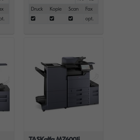
ax
Druck
Kopie
Scan
Fax
pt.
opt.
TASKalfa MZ6001i