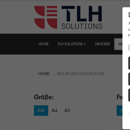
HOME
TLH SOLUTIONS
DRUCKER
MULTI
HOME
MULTIFUNKTIONSDRUCKER
Größe:
Farb
Alle
A4
A3
Alle