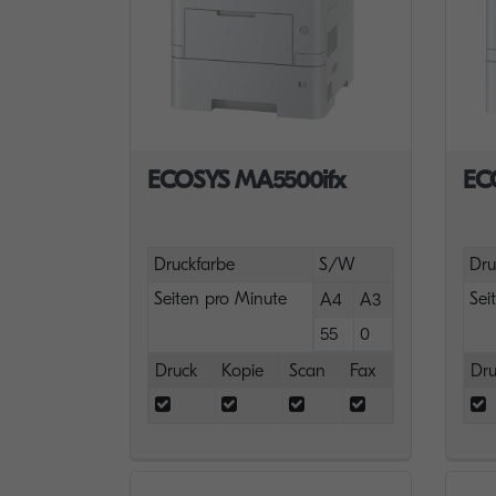
ECOSYS MA5500ifx
EC
Druckfarbe
S/W
Dru
Seiten pro Minute
Sei
A4
A3
55
0
Druck
Kopie
Scan
Fax
Dru