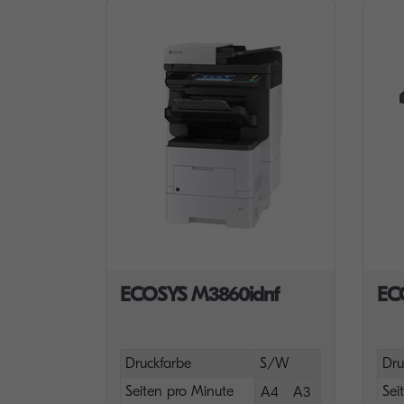
ECOSYS M3860idnf
EC
Druckfarbe
S/W
Dru
Seiten pro Minute
Sei
A4
A3