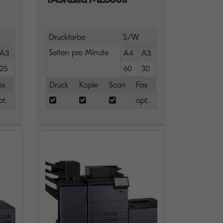
Druckfarbe
S/W
Seiten pro Minute
A3
A4
A3
25
60
30
ax
Druck
Kopie
Scan
Fax
pt.
opt.