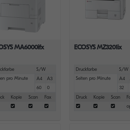
OSYS MA6000ifx
ECOSYS MZ3201ix
ckfarbe
S/W
Druckfarbe
S/W
ten pro Minute
Seiten pro Minute
A4
A3
A4
60
0
32
ck
Kopie
Scan
Fax
Druck
Kopie
Scan
F
o