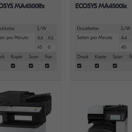
OSYS MA4500ifx
ECOSYS MA4500ix
ckfarbe
S/W
Druckfarbe
S/W
ten pro Minute
Seiten pro Minute
A4
A3
A4
45
0
45
ck
Kopie
Scan
Fax
Druck
Kopie
Scan
F