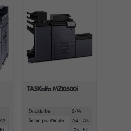
TASKalfa MZ10500i
Druckfarbe
S/W
Seiten pro Minute
A3
A4
A3
10
105
52