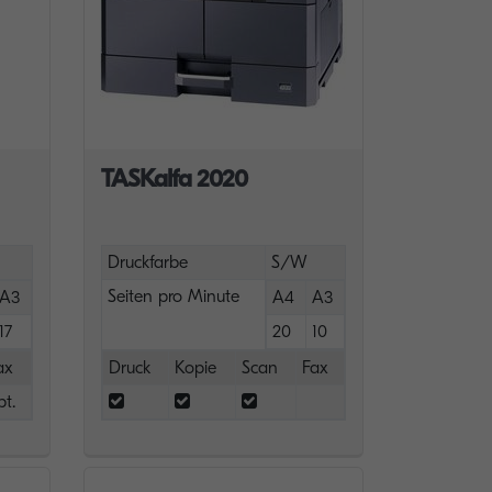
TASKalfa 2020
Druckfarbe
S/W
Seiten pro Minute
A3
A4
A3
17
20
10
ax
Druck
Kopie
Scan
Fax
pt.