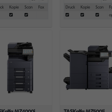
ck
Kopie
Scan
Fax
Druck
Kopie
Scan
F
o
SKalfa MZ4000i
TASKalfa MZ5001i