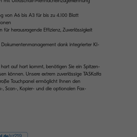
n mit Ultraschall-Mehrfacheinzugerkennung
ng von A6 bis A3 für bis zu 4.100 Blatt
tionen
ür herausragende Effizienz, Zuverlässigkeit
d Dokumentenmanagement dank integrierter KI-
hart auf hart kommt, benötigen Sie ein Spitzen-
ssen können. Unsere extrem zuverlässige TASKalfa
roße Touchpanel ermöglicht Ihnen den
k-, Scan-, Kopier- und die optionalen Fax-
Abbildung mit Optio