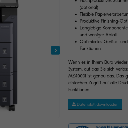
Hochproduktives Scanne
(optional)
Flexible Papierverarbeitu
Produktive Finishing-Op
Langlebige Komponenten f
und weniger Abfall
Optimiertes Geräte- un
Funktionen
Wenn es in Ihrem Büro wieder 
System, auf das Sie sich verla
MZ4000i ist genau das. Das g
einfachen Zugriff auf alle Druc
Funktionen.
Datenblatt downloaden
Abbildung mit Optionen