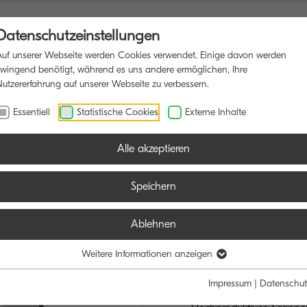
Datenschutzeinstellungen
Auf unserer Webseite werden Cookies verwendet. Einige davon werden
zwingend benötigt, während es uns andere ermöglichen, Ihre
Nutzererfahrung auf unserer Webseite zu verbessern.
FUNKTIONSDRUCKER
SOFTWARE
BLOG
Essentiell
Statistische Cookies
Externe Inhalte
Alle akzeptieren
Speichern
Ablehnen
TASKalfa M
DER ZUVERLÄS
Weitere Informationen anzeigen
Impressum
|
Datenschut
Höchste Sicherheit als S