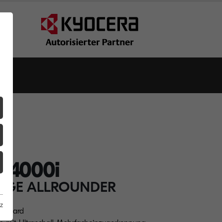
Z4000i
SIGE ALLROUNDER
z
tandard