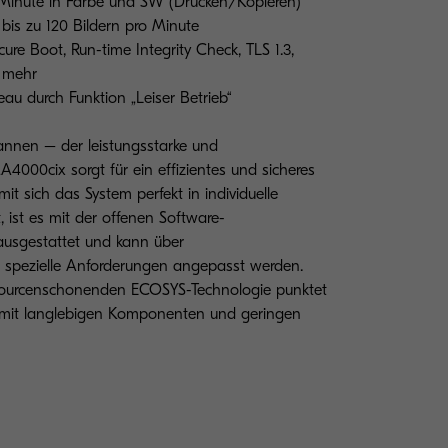
 Minute in Farbe und SW (Drucken/Kopieren)
bis zu 120 Bildern pro Minute
ure Boot, Run-time Integrity Check, TLS 1.3,
d mehr
au durch Funktion „Leiser Betrieb“
annen – der leistungsstarke und
4000cix sorgt für ein effizientes und sicheres
sich das System perfekt in individuelle
t, ist es mit der offenen Software-
ausgestattet und kann über
n spezielle Anforderungen angepasst werden.
ourcenschonenden ECOSYS-Technologie punktet
m mit langlebigen Komponenten und geringen