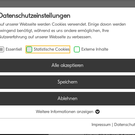
Datenschutzeinstellungen
Auf unserer Webseite werden Cookies verwendet. Einige davon werden
zwingend benötigt, während es uns andere ermöglichen, Ihre
Nutzererfahrung auf unserer Webseite zu verbessern.
FUNKTIONSDRUCKER
SOFTWARE
BLOG
Essentiell
Statistische Cookies
Externe Inhalte
Alle akzeptieren
Speichern
Ablehnen
ECOSYS MA
EFFIZIENTES U
Weitere Informationen anzeigen
DOKUMENTEN
Impressum
|
Datenschut