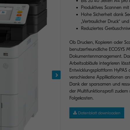
Bis zu 40 Seiten A4 pro
Produktives Scannen mit 
Hohe Sicherheit dank Sec
„Vertraulicher Druck“ un
Reduziertes Geräuschnive
Ob Drucken, Kopieren oder Sc
benutzerfreundliche ECOSYS MA
Dokumentenmanagement. Damit 
Arbeitsabläufe integrieren läss
Entwicklungsplattform HyPAS 
verschiedene Applikationen a
Dank der sparsamen und ress
der Multifunktionsprofi zude
Folgekosten.
Datenblatt downloaden