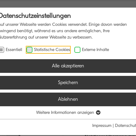
Datenschutzeinstellungen
Auf unserer Webseite werden Cookies verwendet. Einige davon werden
zwingend benötigt, während es uns andere ermöglichen, Ihre
Nutzererfahrung auf unserer Webseite zu verbessern.
FUNKTIONSDRUCKER
SOFTWARE
BLOG
Essentiell
Statistische Cookies
Externe Inhalte
Alle akzeptieren
Speichern
Ablehnen
TASKalfa M
FLEXIBEL, LEI
Weitere Informationen anzeigen
Impressum
|
Datenschut
Bis zu 35/17 Seiten A4/