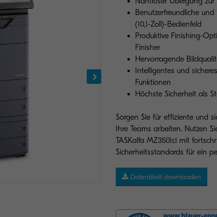
Nahtloser Übergang zur
Benutzerfreundliche und 
(10,1-Zoll)-Bedienfeld
Produktive Finishing-Opt
Finisher
Hervorragende Bildqualit
Intelligentes und siche
Funktionen
Höchste Sicherheit als 
Sorgen Sie für effiziente und
Ihre Teams arbeiten. Nutzen S
TASKalfa MZ3501ci mit fortsch
Sicherheitsstandards für ein
Datenblatt downloaden