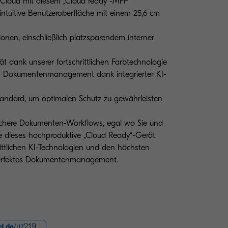
 Cloud mit diesem „Cloud ready“-MFP
intuitive Benutzeroberfläche mit einem 25,6 cm
ionen, einschließlich platzsparendem interner
ät dank unserer fortschrittlichen Farbtechnologie
res Dokumentenmanagement dank integrierter KI-
Standard, um optimalen Schutz zu gewährleisten
 sichere Dokumenten-Workflows, egal wo Sie und
ie dieses hochproduktive „Cloud Ready“-Gerät
rittlichen KI-Technologien und den höchsten
 perfektes Dokumentenmanagement.